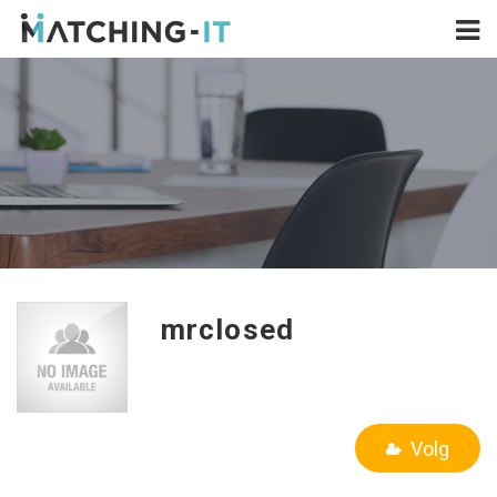
mrclosed
Volg