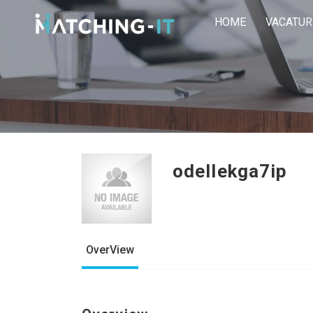
HOME
VACATUR
odellekga7ip
OverView