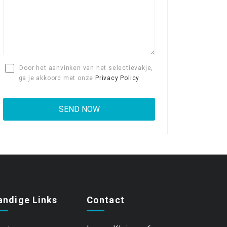
Door het aanvinken van het selectievakje,
ga je akkoord met onze
Privacy Policy
andige Links
Contact