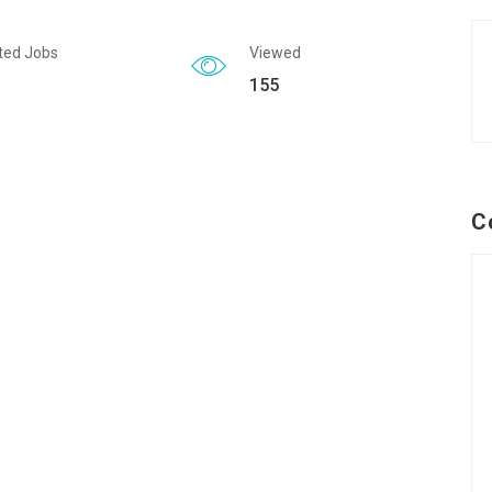
ted Jobs
Viewed
155
C