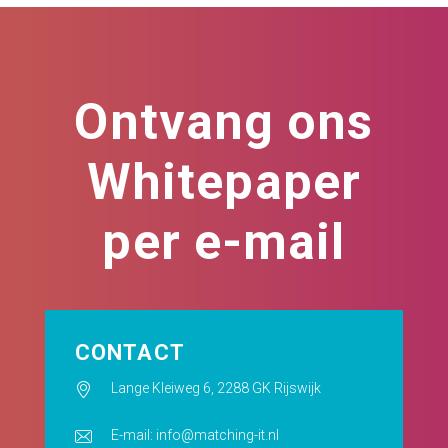
Ontvang ons
Whitepaper
per e-mail
CONTACT
Lange Kleiweg 6, 2288 GK Rijswijk
E-mail: info@matching-it.nl